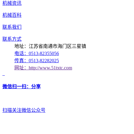
机械资讯
机械百科
联系我们
联系方式
地址：江苏省南通市海门区三星镇
电话：0513-82355056
传真：0513-82282025
网址：http://www.51txtc.com
微信扫一扫：分享
扫描关注微信公众号