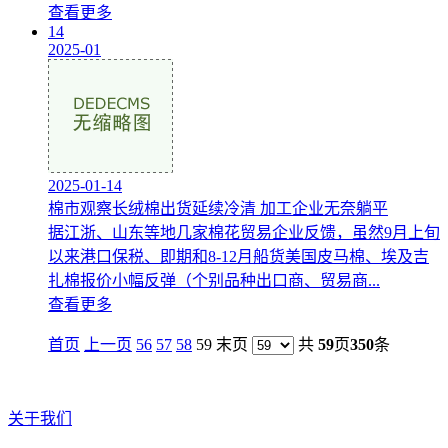
查看更多
14
2025-01
2025-01-14
棉市观察长绒棉出货延续冷清 加工企业无奈躺平
据江浙、山东等地几家棉花贸易企业反馈，虽然9月上旬
以来港口保税、即期和8-12月船货美国皮马棉、埃及吉
扎棉报价小幅反弹（个别品种出口商、贸易商...
查看更多
首页
上一页
56
57
58
59 末页
共
59
页
350
条
关于我们