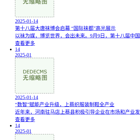
2025-01-14
第十八届大唐袜博会启幕 “国际袜都”高光展示
以袜为媒，博览世界，会出未来。9月9日，第十八届中国
查看更多
14
2025-01
2025-01-14
“数智”赋能产业升级，上蔡织服装制鞋全产业
近年来，河南驻马店上蔡县积极引导企业在市场和产业发
查看更多
14
2025-01