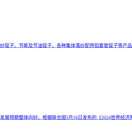
锭子、节能及节油锭子、各种集体落纱配用铝套管锭子等产品。 
发展预期整体向好。根据联合国5月16日发布的《2024世界经济