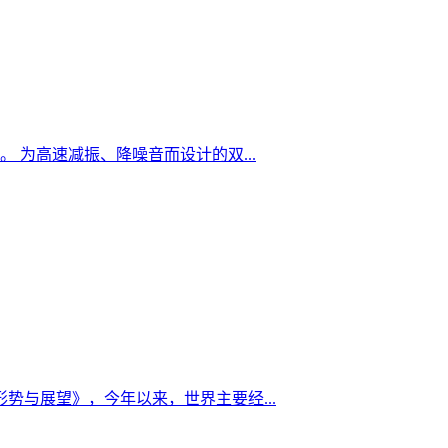
为高速减振、降噪音而设计的双...
形势与展望》，今年以来，世界主要经...