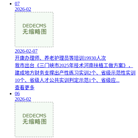
07
2026-02
2026-02-07
开康办理师、养老护理员等培训19930人次
我市出台《三门峡市2025年技术河南扶植工做方案》，
建成地方财务支撑出产性练习实训2个、省级示范性实训
10个、省级人才公共实训判定示范1个、省级应...
查看更多
06
2026-02