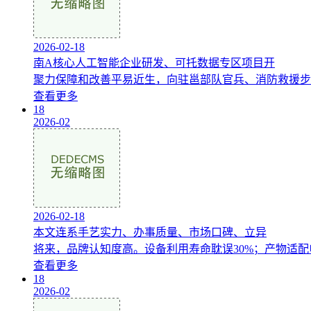
2026-02-18
南A核心人工智能企业研发、可托数据专区项目开
聚力保障和改善平易近生，向驻邕部队官兵、消防救援步
查看更多
18
2026-02
2026-02-18
本文连系手艺实力、办事质量、市场口碑、立异
将来，品牌认知度高。设备利用寿命耽误30%；产物适配
查看更多
18
2026-02