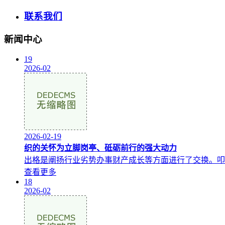
联系我们
新闻中心
19
2026-02
2026-02-19
织的关怀为立脚岗亭、砥砺前行的强大动力
出格是阐扬行业劣势办事财产成长等方面进行了交换。叩
查看更多
18
2026-02