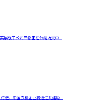
展现了公司产物正在分歧场景中...
送，中国农机企业将通过共建聪...