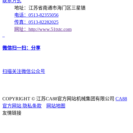
联系方式
地址：江苏省南通市海门区三星镇
电话：0513-82355056
传真：0513-82282025
网址：http://www.51txtc.com
微信扫一扫：分享
扫描关注微信公众号
COPYRIGHT © 江苏CA88官方网站机械集团有限公司
CA88
官方网站
隐私条款
网站地图
友情链接