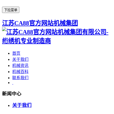
下拉菜单
江苏CA88官方网站机械集团
首页
关于我们
机械资讯
机械百科
联系我们
新闻中心
关于我们