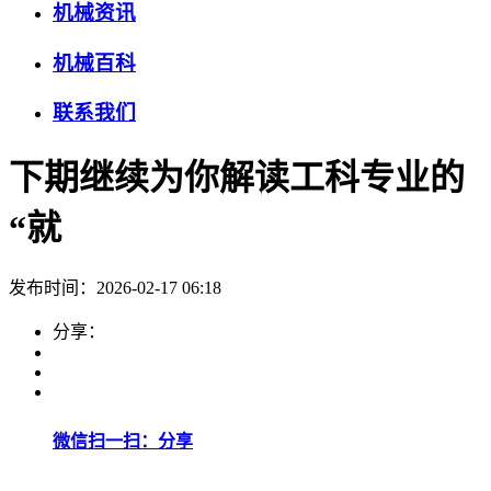
机械资讯
机械百科
联系我们
下期继续为你解读工科专业的
“就
发布时间：2026-02-17 06:18
分享：
微信扫一扫：分享