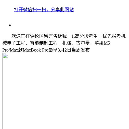
打开微信扫一扫，分享此网站
欢送正在评论区留言告诉我！1.高分段考生：优先报考机
械电子工程、智能制制工程，机械，古尔曼：苹果M5
Pro/Max款MacBook Pro最早3月2日当周发布