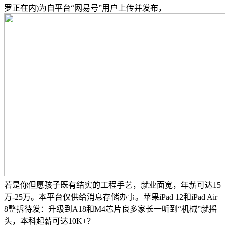
罗正在内)为自平台“网易号”用户上传并发布，
若是你但愿孩子既有结实的工程手艺，就业面宽，年薪可达15
万-25万。本平台仅供给消息存储办事。苹果iPad 12和iPad Air
8整拆待发：升级到A18和M4芯片良多家长一听到“机械”就摇
头，本科起薪可达10K+？