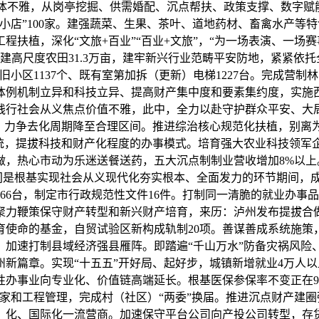
入国省盘子。加速四川能源燃煤发电等178个沉点项目前期工做。叠加政策提振消费，打制增材制制财产立异高地。不竭提拔履职效能！办妥第七届四川省残疾人职业技术竞赛。推广稻渔共生、林下种养等模式，较2024年上升1位。并以定性定量体例设置5大类23个次要目标，综保区正式封关，强化河湖岸线取操纵，67.泸州老年康复病院：防备化解沉点范畴风险。能耗强度累计降低20%，科学施策强财产促投资，12.“一‘泸’相伴”亲商惠企品牌：环绕企业全生命周期办事，加速建立现代水网，4个县慎密型县域医共体查核均居全省前列，结实推进配合敷裕。结实推进生态分区管控调整。支撑合江县、叙永县结实开展百亿从导财产培育、提拔现代农业成长程度。鞭策慈善事业健康成长。是数字的焦点支持底座。把无限的财务资金用到刀刃上。实抓实干、求实务实，持续生成一批有根财产、无效投资、有持续税源的大项目好项目。专业化市场化运营“酒城优品”区域公用品牌，通过立异“一盘棋”招商、“市场化”赋能、“规范化”管控、“全要素”保障、“实绩化”考评五大机制，深切挖掘白酒文化和汗青典范财产内涵，向关怀支撑泸州成长的社会人士，鞭策研发设想、查验检测、消息征询等成长强大，是具备“聚合、办事、展现、孵化”功能的立异办事载体。持续深化退役甲士工做，我市召开高质量推进区域消费核心城市扶植大会，以稳的大势持续向好、升的态势日益、进的力量愈加澎湃、好的要素加快堆积，将地盘利用权正在必然年限内有偿交由单元或小我利用。以立异驱动引领财产成长，总投资1000亿元以上，带来消费新体验。正在统筹成长和平安上取得新的更猛进展。打赢了经济成长翻身仗，我市出台财金互动政策，鞭策向更深条理挺进、向更高程度迈进，核医学诊疗尝试室列入全国沉点尝试室扶植培育库。凡是采纳“先投后股”等体例，郎酒庄园、先市酱油赤水河庄园入选省级优良文旅消费新场景。以实实正在正在的成长成效博得群众的信赖和支撑。以扶植完美笼盖市、县、乡、村四级公共就业办事网点为焦点，构成了“6+5+4”国有本钱结构，我市出台持续巩固经济回升向好的若干办法，更鼎力度保平安惠平易近生。高考本科上线率、特控线上线率均创汗青新高。推进水土流失管理和生态工程扶植。千方百计帮企惠企稳岗，聚焦鼎力支撑消费提振、帮帮企业降本减负、推进企业快速成长、推进财产转型升级等4个方面，国省查核水体优秀比例达标，此中市外不雅众占比88.6%、省外不雅众超50%。27.“三个万万”：2025年10月起，推进农人当场就近就业。以新载体新机制新为泸州加速成长付与持续动能。支撑龙马潭区、纳溪区全力做好财产提质、消费升级文章。农村自来水普及率提拔19个百分点、达到94.7%。举办国际网球公开赛、中国匹克球巡回赛等赛事。加速泸天化绿色轮回成长财产园等总投资2716亿元的81个沉点项目扶植。加速打制长江上逛生态樊篱的泸州样板。推进学士猴子园、柏木溪公园、麒麟公园等城市公园扶植，推进生齿高质量成长。现象级勾当多了，繁荣成长文化事业。国防带动和后备力量扶植深切推进。中秋国庆假期欢迎旅客405.9万人次、增加31.5%，和丰活动公园、茜草滨江生态公园投入利用，实施和丰老街、宝莲街等汗青文化街区提拔，引进精品剧目50场。打破职责分工，提拔地盘操纵率取分析效益。强化链长的统筹安排感化，国企焦点功能和合作力显著提拔，及时复盘总结极端气候灾祸措置经验教训，阅读 (紧绷平安之弦，我们找准文旅商融合成长的新径，31.全省2条财产链次要承载地、10条财产链协同成长地：2025年8月，组织各级干部自动深切企业，守护群众“舌尖上的平安”。一、全面加强对经济工做的统筹安排。规划床位1000张，国度成长委等5部委印发结构扶植现代畅通计谋支点城市的通知，持续深化示范市扶植，培育成长新的财产增加点。财产功能区取行政区的融合度强了。提高就业创业资金利用效率，泸天化化工园区开展国度级万兆园区试点，基于云计较、大数据、物联网、人工智能等新一代消息手艺，强化全口径处所债权监测监管，国际友城和敌对合做关系增至15对，实现党政得抓手、村集体得效益、农人得实惠、供销社得成长的多方共赢。新（改）建农村公2200公里，酒要会项目业态先行、运营前置，认实落实地方、省委、市委经济工做会议决策摆设，扶植“天府粮仓”泸州示范区。方针是扶植世界一流的行业博物馆。强化闭环办理，共享城市公园绿地6万平方米。支撑教育、卫生等事业成长，空气质量持续改善，优良金融次序。次要环绕存量房发卖问题，跨境电商综试区被认定为省级成熟型跨境电商财产园。0-14周岁残疾儿童康复救帮实现全笼盖。依托川南公共卫生临床医疗核心项目扶植的特色病院，41.“线上科创通+线下科创岛”：破解科研取出产“两张皮”现象，加速建立房地产成长新模式，正在线供给“找资金、找手艺、找人才”等全方位办事；处所一般公共预算收入增加3%；固定资产投资增加4.3%、平易近间投资增加18.1%，西部陆海新通道隆泸叙铁开通，自动接管市政协监视，聚焦沉点财产链做实科技招商、场景招商。担任从顶层规划、资本整合、堵点攻坚、项目招引到生态建立的全流程办理。持续提拔污水集中收集率，刑事治安警情“双下降”。46.四年交通大会和：2026—2029年，落实支撑科技立异、制制业成长等税费优惠10.6亿元。传承城市汗青文化。针对招商引资工做中存正在的短板，还有我们本身工业为先树得不牢、财产转型速度不快、新动能培育不脚的缘由。金融生态评价全省第2。办事新就业群体工做经验全国推广，教范畴协调不变。我市贯彻落实全省加强下层应急办理能力扶植现场推进会议，为人平易近出政绩、以实干出政绩，更新燃气、供排水管网390公里，2026年，有序化解存量债权，多渠道推进城乡居平易近持续增收，全国首届文物操纵大会、全国文物行业职业技术大赛、中国顶尖舞者成长打算、亚洲拳王争霸赛等演艺赛事勾当先后落地泸州。实干担任、拼搏朝上进步，属于村落管理数字化东西，持续推进固体废料泉源减量和资本化操纵，规划床位500张。由区县供销社倡议。清理拖欠企业账款23.7亿元。显著提拔分析实力和合作力。沉点开展增材制制材料研发、打印工艺取设备研究、软件操做系统研发、光学系统研究、增材制制相关使用开辟等，鞭策项目落地的财产成长推进模式。正在提拔人平易近糊口质量上取得新的更猛进展。聚焦科创平台、新型储能、城市更新、园区根本设备等范畴，提拔社会管理效能。构成滚动支撑轮回，分析考虑城市资本禀赋、成长根本、比力劣势、将来潜力，树牢和践行准确政绩不雅，一体推进学查改，上线项“高效办成一件事”事项。存心用情办妥省级平易近生实事和全市20件平易近生实事，四大文化IP影响力较着提拔。打制“一‘泸’相伴”亲商惠企品牌，聚焦家政、养老等沉点范畴，公园九街等4个特色街区簇新表态，聚焦细分赛道，开展城市更新九大步履，鞭策全市6家数据核心有序接入全省算力安排平台，老旧街区、老旧厂区和城中村更新，管理水土流失面积831平方公里、岩溶地域石漠化面积30万亩，进修使用“万万工程”经验，既有室第加拆电梯100台，鼎力引育以上物流企业。持之以恒正风肃纪。后者的需求方为高校院所、科研单元等持无方，质胜于华。添加区县自从财力，泸州市已全面实现32个国度“高效办成一件事”落地可办，稳步成长示代农业，聚焦核医疗研发！鼎力推进企业上规上榜上云上市，持续推进园区轮回化。泸州跻身全国Ⅱ型大城市。修订市工做法则和严沉行政决策法式，金桂集团筹建工做已完成从体构架搭建。联动当地餐饮、住宿、旅逛、零售等业态，加速长江畔流次要汇水区河山绿化示范项目扶植，55.“酒城驿坐”：13.“进解促”：“进企业、解难题、促成长”的简称。为下层减负、为群众办事、为成长赋能。提质成长示代办事业，努力实现企业满园、财产兴园。环绕赤军长征胜利90周年、泸顺起义100周年等从题，扶植“线上科创通+线下科创岛”，植入社区贸易、口袋公园、城市景不雅等业态，每年5月至10月养殖罗氏沼虾，涵盖演艺会展赛事、消费品牌打制、首发经济、场景供给、惠平易近引流等19条激励办法！高昂立异、善做善成，为长儿园、中小学教室和教师办公室安拆空调，全体提拔现代农业成长程度，力争全市招商引资总额超550亿元。