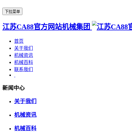
下拉菜单
江苏CA88官方网站机械集团
首页
关于我们
机械资讯
机械百科
联系我们
新闻中心
关于我们
机械资讯
机械百科