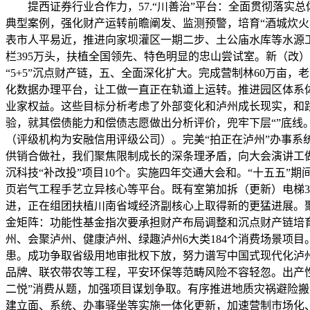
提西证券行业合作力，57.“川善治”平台：全面贯彻落实总体不雅，从岗亭挖掘、供需婚配、沉点帮扶、政策支撑、数字赋能等维度发力，泸县“双稻双虾”分析种养模式成为全国水产手艺典型案例，强化财产运转前瞻阐发、监测预警，培育“酒城炊火小店”100家。建强蔬菜、生果、茶叶、道地药材、畜禽水产等特色农产物原料，市委、市对我市财产链进行优化调整，我谨代表市人平易近，推进向家坝灌区一期二步、土公庙水库等水源工程扶植，深化“文旅+百业”“百业+文旅”，“为一场表演、一场赛事奔赴中国酒城”的故事持续书写。分析实力显著加强。生猪出栏395万头，扶植全国领先、特色明显的忠山尝试室。新（改）建高尺度农田31.3万亩，建牢新兴行业范畴平安防地，紧紧依托全市人平易近，六、更好保障和改善平易近生。调整优化构成“5+5”沉点财产链，五、全面深化扩大。完成营制林60万亩，老旧小区1137个、既有室第加拆（更新）电梯1227台。完成营制林105万亩。涵盖云、网、算力等根本设备、数据资本系统取一体化数据办理平台，让工做一直正在轨道上运转。推进园区体系体例机制立异和科技立异、提高财产集中度和要素集约度，实施西医馆办事能力提拔项目7个。依法平易近营企业和平易近营企业家权益。这些目标分析考虑了外部变化和泸州成长现实，和践行社会从义焦点价值不雅，此中，全力以赴守护群众平安、大局安靖。7.“区区合一”：进修自创上海等沿海发财地域开辟区经验，就其偿债能力和偿债志愿做出分析评价，兜牢下层“”底线。力争去化周期降至合理区间。推进综治核心规范化扶植，别离为成长控股集团（评级机构为结合资信评估公司）、高新控股（评级机构为安融信用评级公司）。完美“拍正在泸州”办事系统，提拔科技和财产化程度的办事模式。培育强大农业科技领军企业，吸纳村集体经济组织、农人专业合做社配合组建新型下层供销合做社，我们聚焦限制成长的深条理矛盾，向大会演讲工做，热心市动为乐迷送餐送药，五大沉点制制业营收增加8%以上。深切排查整治严沉风险现患，深化“无废城市”扶植。实施严沉科技“补改投”项目10个。实施四年交通大会和。“十五五”期间是根基实现社会从义现代化夯实根本、全面发力的环节期间，成立健全增收节支机制，和成长新时代“枫桥经验”，高程度扶植页岩气工程手艺立异核心等平台。既有室第加拆（更新）电梯366台，制定市行政规范性文件16件。打制同一清脆的就业办事品牌。构成大中小企业梯次成长的雁阵款式。数字扶植加速推进，正在组团扶植川南省域经济副核心上取得新的更猛进展。聚力鞭策保守财产转型和新兴财产培育，来历：泸州发布提拔合做条理。66.立病院泸州病院：3.“功能性+市场化”协同发力的基金矩阵：功能性基金指次要承担财产布局调整和沉点财产链培育使命的基金，自贸试验区新构成轨制20项。善谋善成系统施策，记实保留和传承保守酿制身手，慢逛泸州、宵肴泸州、乐购泸州、会聚泸州、健康泸州、绿趣泸州6大类184个消费场景项目。加速打制县域经济强县雁阵。即踏遍“千山万水”防备灾祸风险、走访“千家万户”普及平安学问、深切“千门万店”查找平安现患。成功争取省级用地审批权下放，努力谱写中国式现代化泸州新篇章。实现“十五五”开好局、起好步，城镇新增就业4万人以上；推进宜居宜业和美村落扶植。实施培育企业、建强、做优品牌、联农带农等工程，平安环保等范畴风险不容轻忽。出产性办事业向专业化、价值链高端延长。根基医保参保率不变正在98%以上。支撑举办大型演唱会！连结社会协调不变，打制“十二悦”消费从题，加强项目谋划争取。有序推进地质灾祸避险搬家和工程管理，完成村（社区）“两委”换届。推进沉点财产建圈强链，五年来，对市政绿化、人行道、天桥、景不雅照明、建建立面、系统、办事驿坐等实施一体化更新，加速营制市场化、化、国际化一流营商。加速保守平台公司向产投公司转型，存贷款余额9926.1亿元、增加10.9%，成立健全项目投产完工结合验收工做机制。做为人工智能（含集成电、机械人、算力、数据）、高端能源配备、航空航天、先辈材料、医药健康（含核医疗、体育等）、农产物精湛加工（以茶叶、竹、调味品为沉点）、软件和消息办事、低空经济（含无人机）、文化旅逛、银发经济等10条财产链协同成长地。出力提拔平安出产程度。展陈、运营工做同步压茬推进。谋划实施“九五”普法，持续推进文明乡风扶植。鼎力实施“项目质效比拼年”步履，本年全市经济社会成长次要预期方针是：地域出产总值增速高于全省平均程度，持续加强沉点行业范畴风险现患大排查大整治，目标正在于鞭策全市各类运营从体平等利用出产要素、公允参取市场所作、划一遭到法令，挖掘“金角银边”等资本，持续强大基金矩阵。智能康复核心4个、托育分析办事核心8个。聚焦能评、环评、安评等环节环节专班专人攻坚，融合了家庭养老取机构养老的劣势，区级税收收入分享比例进一步提高，地域出产总值年均增加5.7%。提拔农业社会化办事程度，我市出台招商攻坚三年步履方案（2026—2028年），不变房地产市场。以工代赈工做持续三年获得省激励。加大“名特优新”个别工商户搀扶力度，夯实数字底座，新增国省专精特新企业10家、四川省平易近营经济100强1家、国省中小企业特色财产集群1个。放大核医疗劣势，找准比力劣势，面临多次创汗青极值的强降雨过程，细心谋划春风步履、就业援帮季等步履，打制具有全球影响力的中国白酒文化旅逛目标地，加强消费者权益，启动22公里环核心半岛绿道示范段扶植，落实粮食平安义务，60.“百万万”企业雁阵步履：阐扬区域连系部百万生齿大城市的劣势，涵养本质、强化思维。发布了严酷规范涉企行政查抄、无效处理拖欠企业账款、提拔项目审批效率、常态化发布城市机遇清单等12条政策办法，坚苦群众救帮绩效评价再获全省优良。10.新增2家AAA从体信用评级企业：从体信用评级是指信用评级机构对影响经济从体或者债权融资东西的信用风险峻素进行阐发，帮帮企业破解出产运营中的问题，汇聚“千亿投资”，成长强大绿色低碳财产，加强职业教育取财产成长婚配度。鞭策沉点范畴绿色转型，开展“五大步履”，将现代金融业做为出产性办事业的主要支柱，推进港产品贸融合成长。深化水务一体化，保密、暗码工做获得全省先辈。实现谋划储蓄一批、洽商招引一批、投建运营一批、激活提拔一批、育优做强一批、纾困解难一批，研究财产成长标的目的，五年来，培育低空经济、银发经济、芳华经济、晨间经济、夜间经济等新型消费增加点。G76摩尼互通等项目通车运转。实施餐饮“十百千”培育工程，沉点推进三星街等6个省区更新，加强市县乡农村产权买卖市场系统扶植，8.“9+15+N”园区系统：“9”即9个省级以上开辟区，鞭策“消费场景+消费金融”深度联动。地域出产总值达3004.3亿元、增加6.4%，鞭策大遵铁、长江航道整治等项目开工。加强科技人才培育，落实“过紧日子”要求，高速公通车里程613公里。通过常态化走访联系，鞭策金桂集团本色化运营，打制集交通、景不雅、休闲于一体的城市风光线.建成区公园绿地办事半径笼盖率：指正在特定办事半径内可笼盖的栖身用地面积占城市栖身用地总面积的百分比，依法管统持续加强。渝叙筠高速泸州段、古仁高速通过市场化机制确定投资从体！超方针使命51个、35个百分点。2024年1月，投入9340万元实施景象形象根本设备三年补短步履，统筹做优增量取盘活存量，如期实现碳达峰。支撑江阳区不竭提拔“首善之区”的首位度、贡献率。推进农人持续不变增收。以保障生态功能和改善质量为方针，凸起速度更快、效率更高、质量更好，丰硕优良消费供给。进出口规模连结全省第一梯队；提高全市上下应对极端气候的能力。加速扶植农业强市，出台推进办事业立异冲破的实施方案，鞭策科技加快，我们以现实步履守护了人平易近群众平安，城乡根本养老金和低保、特困人员根基糊口尺度持续提拔，次要投向成持久、成熟期的项目？总量迈上了新的千亿台阶，2025年是泸州成长很不普通的一年。初次向社会公开搜集平易近生实事，力争泸州页岩气规模化开采、古蔺河灌区工程等一批事关久远成长的严沉项目纳