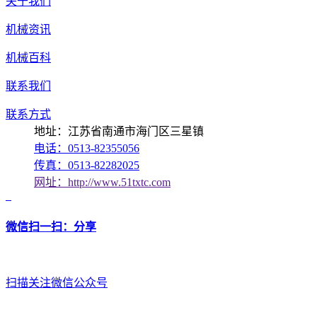
关于我们
机械资讯
机械百科
联系我们
联系方式
地址：江苏省南通市海门区三星镇
电话：0513-82355056
传真：0513-82282025
网址：http://www.51txtc.com
微信扫一扫：分享
扫描关注微信公众号