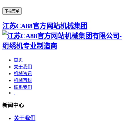
下拉菜单
江苏CA88官方网站机械集团
首页
关于我们
机械资讯
机械百科
联系我们
新闻中心
关于我们